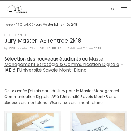
Search
Home
»
FREE-LANCE
»
Jury Master IAE rentrée 2k18
FREE-LANCE
Jury Master IAE rentrée 2k18
by
CPB creation Claire PELLICIER-BAL
|
Published
7 June 2018
Sélection des nouveaux étudiants au
Master
Management Stratégie & Communication Digitale
–
IAE à l’
Université Savoie Mont-Blanc
Cette année j’ai fais parti du Jury pour le Master Management
Communication Digitale IAE à l’Université Savoie Mont-Blanc
@iaesavoiemontblanc
@univ_savoie_mont_blanc