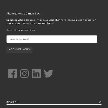
Abonnez-vous à mon Blog :
Saisissez votre adresse e-mail pour vous abonner et recevoir une notification
pour chaque nouvel article mis en ligne
Join 3 other subscribers
A
d
r
e
s
s
e
e
-
m
a
i
Facebook
Instagram
LinkedIn
Twitter
l
SEARCH