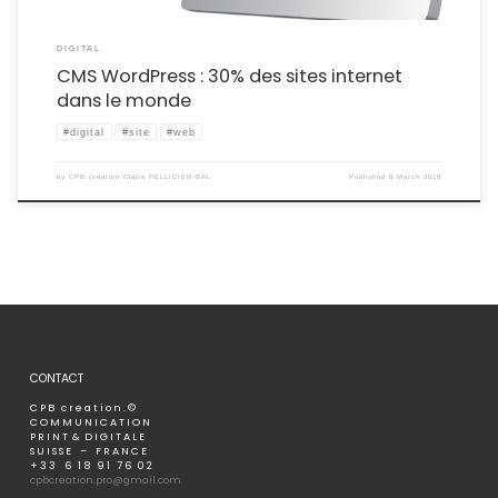
DIGITAL
CMS WordPress : 30% des sites internet
dans le monde
#digital
#site
#web
by
CPB creation Claire PELLICIER-BAL
Published
8 March 2018
CONTACT
C P B c r e a t i o n . ©
C O M M U N I C A T I O N
P R I N T & D I G I T A L E
S U I S S E – F R A N C E
+ 3 3 6 1 8 9 1 7 6 0 2
cpbcreation.pro@gmail.com