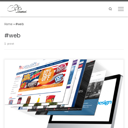
Search
Home
»
#web
#web
1 post
3 site sur 10 sont créer sur le CMS Wordpress, essayons de comprendre
ensemble pourquoi.