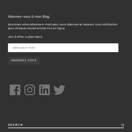
Abonnez-vous à mon Blog :
Saisissez votre adresse e-mail pour vous abonner et recevoir une notification
pour chaque nouvel article mis en ligne
Join 3 other subscribers
A
d
r
e
s
s
e
e
-
m
a
i
Facebook
Instagram
LinkedIn
Twitter
l
SEARCH