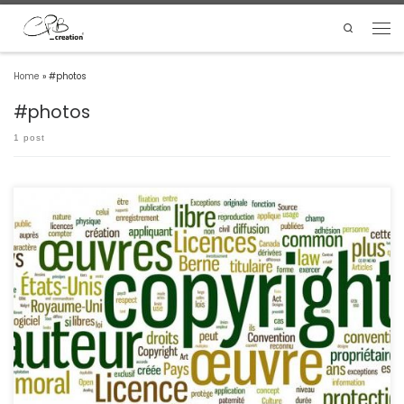
Search
Home
»
#photos
#photos
1 post
Les IMAGES sur INTERNET sont pour la plupart SOUMIS À DES DROITS D'AUTEURS !