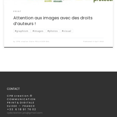
PRINT
Attention aux images avec des droits
d’auteurs !
#graphism
#images
#photos
#visual
by
CPB creation Claire PELLICIER-BAL
Published
9 April 2018
CONTACT
C P B c r e a t i o n . ©
C O M M U N I C A T I O N
P R I N T & D I G I T A L E
S U I S S E – F R A N C E
+ 3 3 6 1 8 9 1 7 6 0 2
cpbcreation.pro@gmail.com