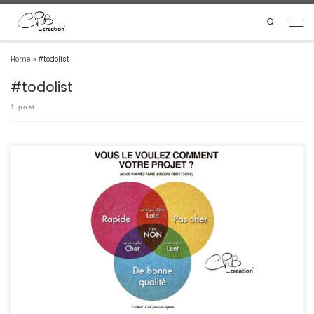
Search
Home
»
#todolist
#todolist
1 post
N'oubliez pas les Relations Humaines dans la communication par téléphone ou
e-mails.