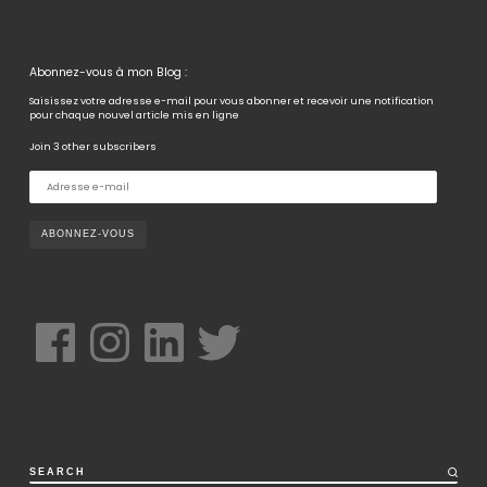
Abonnez-vous à mon Blog :
Saisissez votre adresse e-mail pour vous abonner et recevoir une notification
pour chaque nouvel article mis en ligne
Join 3 other subscribers
A
d
r
e
s
s
e
e
-
m
a
i
Facebook
Instagram
LinkedIn
Twitter
l
SEARCH