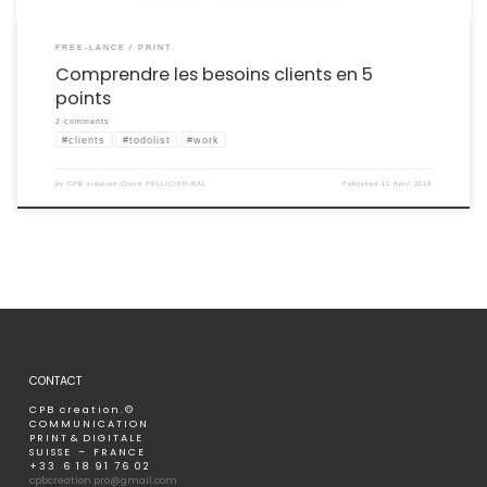
FREE-LANCE
PRINT
Comprendre les besoins clients en 5
points
2 comments
#clients
#todolist
#work
by
CPB creation Claire PELLICIER-BAL
Published
11 April 2018
CONTACT
C P B c r e a t i o n . ©
C O M M U N I C A T I O N
P R I N T & D I G I T A L E
S U I S S E – F R A N C E
+ 3 3 6 1 8 9 1 7 6 0 2
cpbcreation.pro@gmail.com