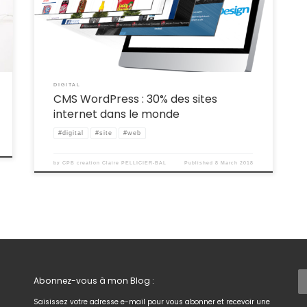
comprendre ensemble pourquoi.
DIGITAL
CMS WordPress : 30% des sites
internet dans le monde
#digital
#site
#web
by
CPB creation Claire PELLICIER-BAL
Published
8 March 2018
Fac
Abonnez-vous à mon Blog :
Saisissez votre adresse e-mail pour vous abonner et recevoir une