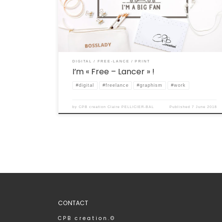
travailleurs indépendants...
DIGITAL
FREE-LANCE
PRINT
I’m « Free – Lancer » !
#digital
#freelance
#graphism
#work
by
CPB creation Claire PELLICIER-BAL
Published
7 June 2018
CONTACT
C P B c r e a t i o n . ©