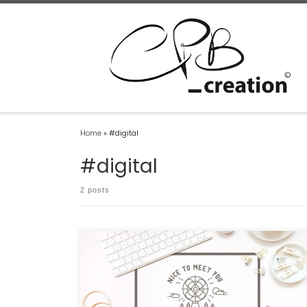
Home
»
#digital
#digital
2 posts
Les médias et la société débattent souvent sur le statut des