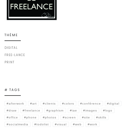
THÈME
DIGITAL
FREE-LANCE
PRINT
# TAGS
#afterwork
#art
#clients
#colors
#conférence
#digital
#draw
#freelance
#graphism
#iae
#images
#logo
#office
#phone
#photos
#screen
#site
#skills
#socialmedia
#todolist
#visual
#web
#work