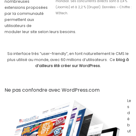
nombreuses
mondial. Ses concurrents directs sont à 3,4 %
extensions proposées
(Joomla) et à 2,2 % (Drupal). Données – Chiffre :
par la communauté
W3tech.
permettent aux
utilisateurs de
moduler leur site selon leurs besoins.
Sa interface très “user-friendly”, en font naturellement le CMS le
plus utilisé au monde, avec 60 millions d’utilisateurs. Ce
blog à
d’ailleurs été créer sur WordPress.
Ne pas confondre avec WordPress.com
Le
s
d
é
b
ut