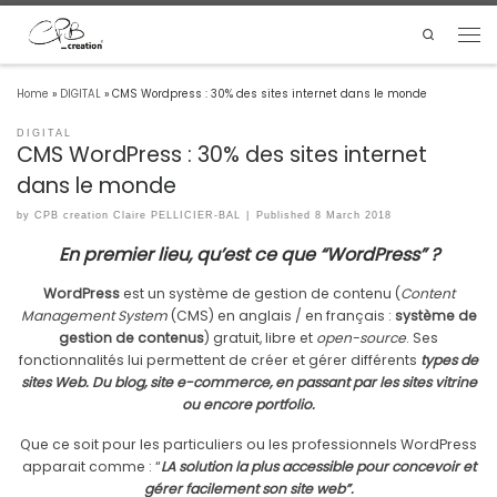
Search
Home
»
DIGITAL
»
CMS Wordpress : 30% des sites internet dans le monde
DIGITAL
CMS WordPress : 30% des sites internet
dans le monde
by
CPB creation Claire PELLICIER-BAL
|
Published
8 March 2018
En premier lieu, qu’est ce que “WordPress” ?
WordPress
est un système de gestion de contenu (
C
ontent
Management System
(CMS) en anglais / en français :
système de
gestion de contenus
) gratuit, libre et
open-source
. Ses
fonctionnalités lui permettent de créer et gérer différents
types de
sites Web. Du blog, site e-commerce, en passant par les sites vitrine
ou encore portfolio.
Que ce soit pour les particuliers ou les professionnels WordPress
apparait comme : “
LA solution la plus accessible pour concevoir et
gérer facilement son site web”.