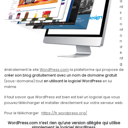
a
nt
s
c
o
nf
o
n
d
e
nt
g
énéralement le site
WordPress.com
la plateforme qui propose de
créer son blog gratuitement avec un nom de domaine gratuit
(sous-domaine) tout
en utilisant le logiciel WordPress
en lui
même.
Il faut savoir que WordPress est bien est bel un logiciel que vous
pouvez télécharger et installer directement sur votre serveur web.
Pour le télécharger :
https://fr.wordpress.org/
WordPress.com n’est rien qu’une version allégée qui utilise
simplement le logiciel WordPress.